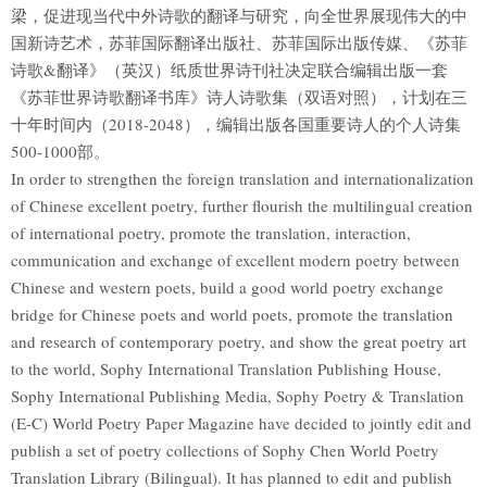
梁，促进现当代中外诗歌的翻译与研究，向全世界展现伟大的中
国新诗艺术，苏菲国际翻译出版社、苏菲国际出版传媒、《苏菲
诗歌&翻译》（英汉）纸质世界诗刊社决定联合编辑出版一套
《苏菲世界诗歌翻译书库》诗人诗歌集（双语对照），计划在三
十年时间内（2018-2048），编辑出版各国重要诗人的个人诗集
500-1000部。
In order to strengthen the foreign translation and internationalization
of Chinese excellent poetry, further flourish the multilingual creation
of international poetry, promote the translation, interaction,
communication and exchange of excellent modern poetry between
Chinese and western poets, build a good world poetry exchange
bridge for Chinese poets and world poets, promote the translation
and research of contemporary poetry, and show the great poetry art
to the world, Sophy International Translation Publishing House,
Sophy International Publishing Media, Sophy Poetry & Translation
(E-C) World Poetry Paper Magazine have decided to jointly edit and
publish a set of poetry collections of Sophy Chen World Poetry
Translation Library (Bilingual). It has planned to edit and publish