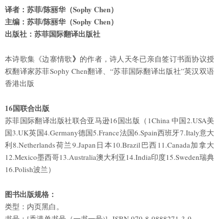
译者：苏菲
/
陈丽华（
Sophy Chen
）
主编：苏菲
/
陈丽华（
Sophy Chen
）
出版社：苏菲国际翻译出版社
》
本诗歌集《边寨情歌
的作者，诗人天冬已亲自签订书面协议授
权翻译家苏菲Sophy Chen翻译、“苏菲国际翻译出版社”英汉双语
香港出版
16
国联合出版
苏菲国际翻译出版社联合亚马逊16国出版（1China 中国2.USA美
国3.UK英国4.Germany德国5.France法国6.Spain西班牙7.Italy意大
利8.Netherlands荷兰9.Japan日本10.Brazil巴西11.Canada加拿大
12.Mexico墨西哥13.Australia澳大利亚14.India印度15.Sweden瑞典
16.Polish波兰）
图书出版规格：
类型：内页黑白。
书号：[香港单书号（一书一号)] ISBN 979-8-9888271-3-9