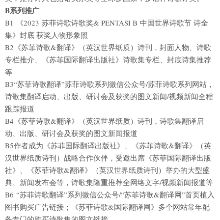
B
系列推广
B1 《2023 苏菲诗歌诗歌奖& PENTASI B 中国世界诗歌节 诗全
集》封底 获奖人物形象照
B2《苏菲诗歌&翻译》（英汉世界纸质）诗刊，封面人物、诗歌
专栏推介、《苏菲国际翻译出版社》诗歌集专栏、封底诗集推荐
等
B3“苏菲诗歌翻译”苏菲诗歌系列微信公众号/苏菲诗歌系列网站，
诗歌集翻译启动、出版、研讨会及获奖的图文新闻/视频新闻全程
跟踪报道
B4《苏菲诗歌&翻译》（英汉世界纸质）诗刊，诗歌集翻译启
动、出版、研讨会及获奖的图文新闻报道
B5作者成为《苏菲国际翻译出版社》、《苏菲诗歌&翻译》（英
汉世界纸质诗刊）战略合作伙伴，受邀出席《苏菲国际翻译出版
社》、《苏菲诗歌&翻译》（英汉世界纸质诗刊）举办的大型盛
典、新闻发布会等，诗歌集隆重推荐全网络文字/视频新闻报道等
B6 “苏菲诗歌翻译”系列微信公众号/“苏菲诗歌&翻译网”首页植入
图书购买广告链接；《苏菲诗歌&国际翻译网》多个网站常年配
备专门的购买诗歌集的图文链接