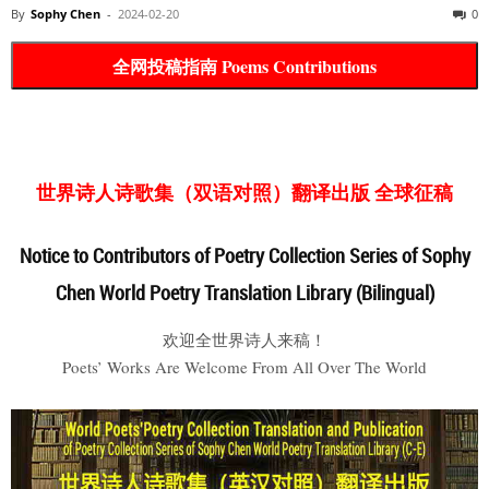
By
Sophy Chen
-
2024-02-20
0
全网投稿指南 Poems Contributions
世界诗人诗歌集（双语对照）翻译出版 全球征稿
Notice to Contributors of Poetry Collection Series of Sophy
Chen World Poetry Translation Library (Bilingual)
欢迎全世界诗人来稿！
Poets’ Works Are Welcome From All Over The World