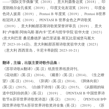
——“国际文学偶像”奖（2018）、意大利聂鲁达奖（2018）、印
度朗格尔金孔雀奖（2019）、印度文化友谊奖（2019）、印度金
色诗人披肩（2019）、Pentasi B 年度奖（2019）、Pentasi B世界
桂冠诗人奖（2019）、PENTASI B 世界金色之声诗歌奖
（2019）、意大利帕那苏斯诗歌奖荣誉评审员（2019）、意大
利“卢修斯·阿纳乌斯·塞内卡”艺术与哲学学院 驻华大使（2023）
(意大利巴里 桑尼桑德罗·迪巴里诺曼-斯瓦比亚城堡马厩大
厅 2023-10-14日)、意大利帕那苏斯诗歌奖驻华大使（2023）
（意大利 西西里岛，卡尼卡蒂剧院 2023-10-21）
翻译，主编，出版主要诗歌作品集：
《苏菲诗歌&翻译》(英-汉）纸质世界纸质诗刊。
《花动摇》(英-汉）(2014)、《藏香》(英-汉）(2014)、《生之瞭
望》(英-汉）(2014)、《异调》(英-汉）(2014)、《胴体向前》
(英-汉）(2015)、《白娘子诗传》(英-汉）(2015)、《从眼睛的味
道中找到你的美》(英-汉）（2019）、《PENTASI B 中国世界诗
歌节&苏菲世界诗歌奖诗选》(英-汉）（2019）、《PENTASI B中
国世界诗歌节&苏菲世界诗歌奖诗全集 (英-汉）（2019）、《苏