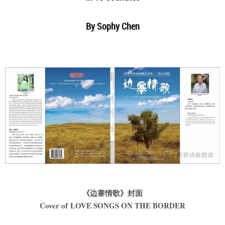
By Sophy Chen
《边寨情歌》封面
Cover of LOVE SONGS ON THE BORDER