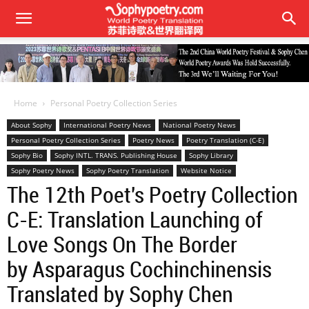
Home
Personal Poetry Collection Series
About Sophy
International Poetry News
National Poetry News
Personal Poetry Collection Series
Poetry News
Poetry Translation (C-E)
Sophy Bio
Sophy INTL. TRANS. Publishing House
Sophy Library
Sophy Poetry News
Sophy Poetry Translation
Website Notice
The 12th Poet's Poetry Collection
C-E: Translation Launching of
Love Songs On The Border
by Asparagus Cochinchinensis
Translated by Sophy Chen