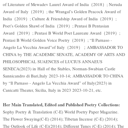
of Literature of Mewadev Laurel Award of India（2018）; Neruda
Award of Italy（2019）; the Wrangal’s Golden Peacock Award of
India（2019）; Culture & Friendship Award of India（2019）;
Poet’s Golden Shawl of India（2019）; Pentasi B Pentasian
Award（2019）; Pentasi B World Poet Laureate Award（2019）;
Pentasi B World Golden Voice Poetry（2019）; “Il Parnaso -
Angelo La Vecchia Award”of Italy（2019）；AMBASSADOR TO
CHINA by THE ACADEMIC SENATE, ACADEMY OF ARTS AND
PHILOSOPHICAL SUAENCES of LUCIUS ANNAEUS
SENECA(2023) in Hall of the Stables, Norman-Swabian Castle
Sannicandro di Bari,Italy 2023-10-14; AMBASSADOR TO CHINA
by “Il Parnaso - Angelo La Vecchia Award” of Italy(2023) in
Canicatti Theater, Sicilia, Italy in 2023 2023-10-21, etc.
Her Main Translated, Edited and Published Poetry Collections:
Sophy Poetry & Translation (C-E) World Poetry Paper Magazine.
The Flower Swaying(C-E) (2014); Tibetan Incense (C-E) (2014);
The Outlook of Life (C-E)(2014); Different Tunes (C-E) (2014); The