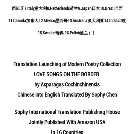
西班牙7.Italy意大利8.Netherlands荷兰9.Japan日本10.Brazil巴西
11.Canada加拿大12.Mexico墨西哥13.Australia澳大利亚14.India印度
15.Sweden瑞典 16.Polish波兰）｝
Translation Launching of Modern Poetry Collection
LOVE SONGS ON THE BORDER
by Asparagus Cochinchinensis
Chinese into English Translated By Sophy Chen
Sophy International Translation Publishing House
Jointly Published With Amazon USA
In 16 Countries