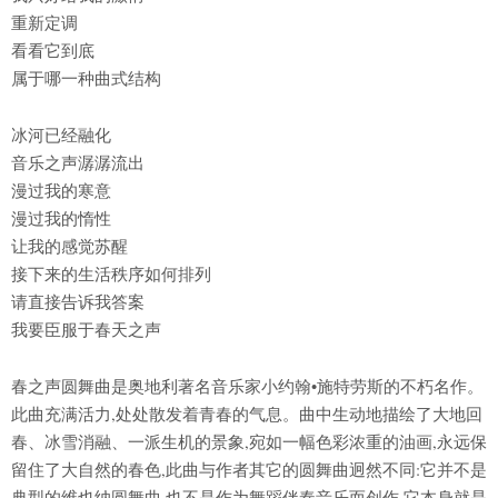
重新定调
看看它到底
属于哪一种曲式结构
冰河已经融化
音乐之声潺潺流出
漫过我的寒意
漫过我的惰性
让我的感觉苏醒
接下来的生活秩序如何排列
请直接告诉我答案
我要臣服于春天之声
春之声圆舞曲是奥地利著名音乐家小约翰•施特劳斯的不朽名作。
此曲充满活力,处处散发着青春的气息。曲中生动地描绘了大地回
春、冰雪消融、一派生机的景象,宛如一幅色彩浓重的油画,永远保
留住了大自然的春色,此曲与作者其它的圆舞曲迥然不同:它并不是
典型的维也纳圆舞曲,也不是作为舞蹈伴奏音乐而创作,它本身就是