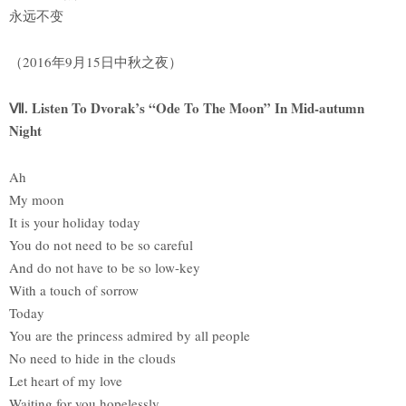
永远不变
（2016年9月15日中秋之夜）
Ⅶ. Listen To Dvorak’s “Ode To The Moon” In Mid-autumn
Night
Ah
My moon
It is your holiday today
You do not need to be so careful
And do not have to be so low-key
With a touch of sorrow
Today
You are the princess admired by all people
No need to hide in the clouds
Let heart of my love
Waiting for you hopelessly