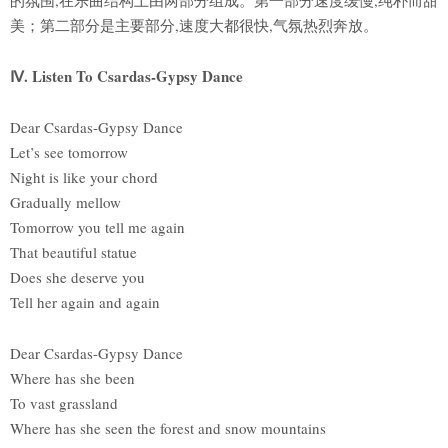
美；第二部分是主要部分,速度大都很快,气氛热烈奔放。
Ⅳ. Listen To Csardas-Gypsy Dance
Dear Csardas-Gypsy Dance
Let’s see tomorrow
Night is like your chord
Gradually mellow
Tomorrow you tell me again
That beautiful statue
Does she deserve you
Tell her again and again
Dear Csardas-Gypsy Dance
Where has she been
To vast grassland
Where has she seen the forest and snow mountains