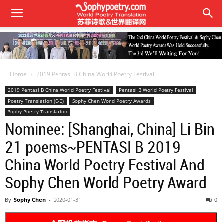
Home
2019 Pentasi B China World Poetry Festival
2019 Pentasi B China World Poetry Festival
Pentasi B World Poetry Festival
Poetry Translation (C-E)
Sophy Chen World Poetry Awards
Sophy Poetry Translation
Nominee: [Shanghai, China] Li Bin
21 poems~PENTASI B 2019
China World Poetry Festival And
Sophy Chen World Poetry Award
By
Sophy Chen
-
2020-01-31
0