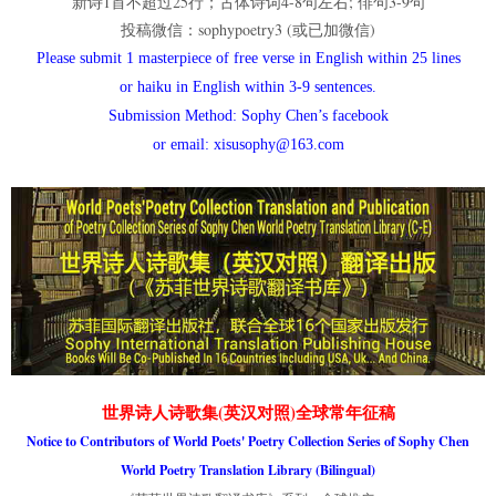
新诗1首不超过25行；古体诗词4-8句左右; 俳句3-9句
投稿微信：sophypoetry3 (或已加微信)
Please submit 1 masterpiece of free verse in English within 25 lines
or haiku in English within 3-9 sentences.
Submission Method: Sophy Chen’s facebook
or email: xisusophy@163.com
世界诗人诗歌集(英汉对照)全球常年征稿
Notice to Contributors of World Poets' Poetry Collection Series of Sophy Chen
World Poetry Translation Library (Bilingual)