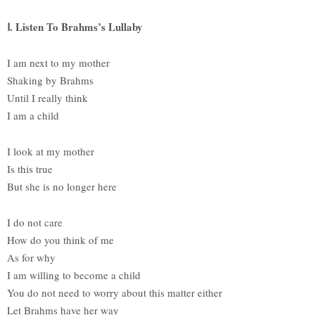
Ⅰ. Listen To Brahms’s Lullaby
I am next to my mother
Shaking by Brahms
Until I really think
I am a child
I look at my mother
Is this true
But she is no longer here
I do not care
How do you think of me
As for why
I am willing to become a child
You do not need to worry about this matter either
Let Brahms have her way