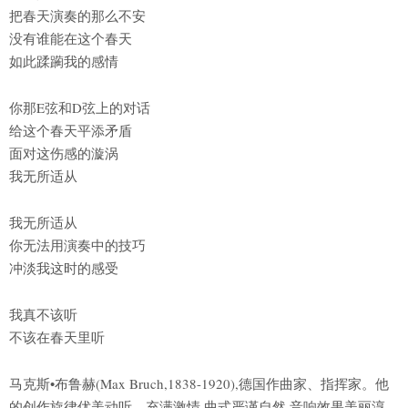
把春天演奏的那么不安
没有谁能在这个春天
如此蹂躏我的感情
你那E弦和D弦上的对话
给这个春天平添矛盾
面对这伤感的漩涡
我无所适从
我无所适从
你无法用演奏中的技巧
冲淡我这时的感受
我真不该听
不该在春天里听
马克斯•布鲁赫(Max Bruch,1838-1920),德国作曲家、指挥家。他
的创作旋律优美动听、充满激情,曲式严谨自然,音响效果美丽淳