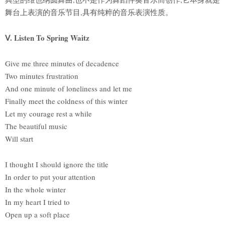
舞台上表演的音乐节目,具有纯粹的音乐表演性质。
Ⅴ. Listen To Spring Waitz
Give me three minutes of decadence
Two minutes frustration
And one minute of loneliness and let me
Finally meet the coldness of this winter
Let my courage rest a while
The beautiful music
Will start
I thought I should ignore the title
In order to put your attention
In the whole winter
In my heart I tried to
Open up a soft place