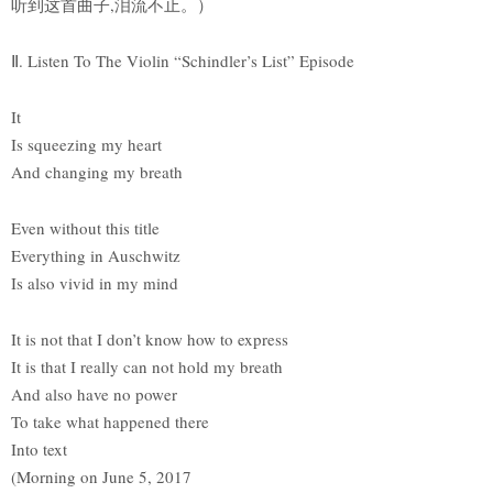
听到这首曲子,泪流不止。）
Ⅱ. Listen To The Violin “Schindler’s List” Episode
It
Is squeezing my heart
And changing my breath
Even without this title
Everything in Auschwitz
Is also vivid in my mind
It is not that I don’t know how to express
It is that I really can not hold my breath
And also have no power
To take what happened there
Into text
(Morning on June 5, 2017