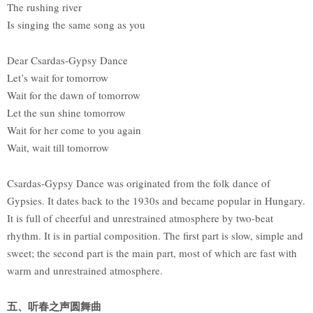
The rushing river
Is singing the same song as you
Dear Csardas-Gypsy Dance
Let’s wait for tomorrow
Wait for the dawn of tomorrow
Let the sun shine tomorrow
Wait for her come to you again
Wait, wait till tomorrow
Csardas-Gypsy Dance was originated from the folk dance of
Gypsies. It dates back to the 1930s and became popular in Hungary.
It is full of cheerful and unrestrained atmosphere by two-beat
rhythm. It is in partial composition. The first part is slow, simple and
sweet; the second part is the main part, most of which are fast with
warm and unrestrained atmosphere.
五、听春之声圆舞曲