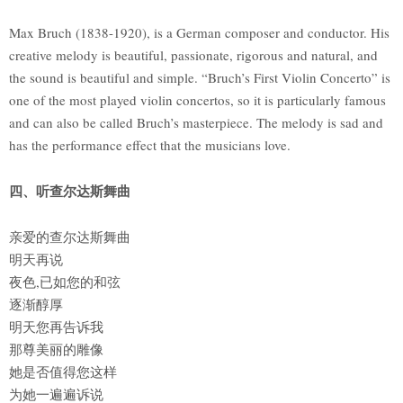
Max Bruch (1838-1920), is a German composer and conductor. His
creative melody is beautiful, passionate, rigorous and natural, and
the sound is beautiful and simple. “Bruch’s First Violin Concerto” is
one of the most played violin concertos, so it is particularly famous
and can also be called Bruch’s masterpiece. The melody is sad and
has the performance effect that the musicians love.
四、听查尔达斯舞曲
亲爱的查尔达斯舞曲
明天再说
夜色,已如您的和弦
逐渐醇厚
明天您再告诉我
那尊美丽的雕像
她是否值得您这样
为她一遍遍诉说