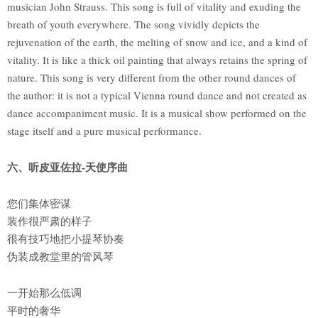
musician John Strauss. This song is full of vitality and exuding the
breath of youth everywhere. The song vividly depicts the
rejuvenation of the earth, the melting of snow and ice, and a kind of
vitality. It is like a thick oil painting that always retains the spring of
nature. This song is very different from the other round dances of
the author: it is not a typical Vienna round dance and not created as
dance accompaniment music. It is a musical show performed on the
stage itself and a pure musical performance.
六、听皮亚佐拉-天使序曲
您们集体密谋
装作很严肃的样子
很有技巧地把小提琴协奏
伪装成教堂里的管风琴
一开始那么低调
平时的奢华