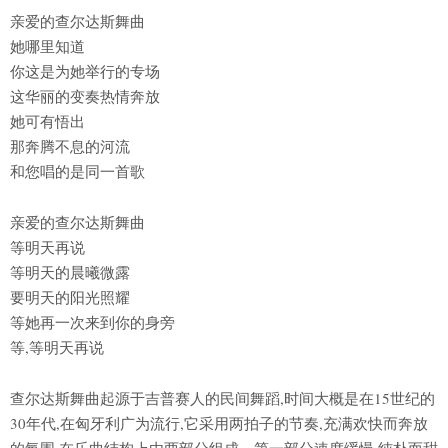
亲爱的查尔达斯舞曲
她哪里知道
你这是为她举行的专场
这华丽的变奏热情奔放
她可有悟出
那奔腾不息的河流
和您唱的是同一首歌
亲爱的查尔达斯舞曲
等明天再说
等明天的晨曦微露
要明天的阳光照耀
等她再一次来到你的身旁
等,等明天再说
查尔达斯舞曲起源于吉普赛人的民间舞蹈,时间大概是在15世纪的
30年代,在匈牙利广为流行,它采用两拍子的节奏,充满欢快而奔放
的氛围,在乐曲结构上由两部分组成。第一部分速度缓慢,纯朴而甜