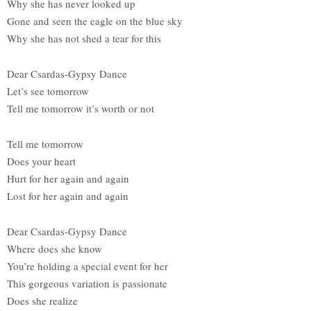
Why she has never looked up
Gone and seen the eagle on the blue sky
Why she has not shed a tear for this
Dear Csardas-Gypsy Dance
Let’s see tomorrow
Tell me tomorrow it’s worth or not
Tell me tomorrow
Does your heart
Hurt for her again and again
Lost for her again and again
Dear Csardas-Gypsy Dance
Where does she know
You’re holding a special event for her
This gorgeous variation is passionate
Does she realize